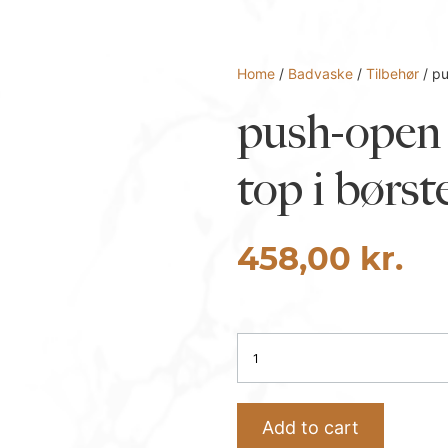
Home
/
Badvaske
/
Tilbehør
/ pu
push-open 
top i børst
458,00
kr.
push-
open
bundventil
med
Add to cart
flad