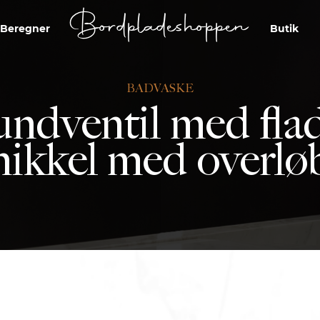
Bordpladeshoppen
Beregner
Butik
BADVASKE
ndventil med flad 
nikkel med overlø