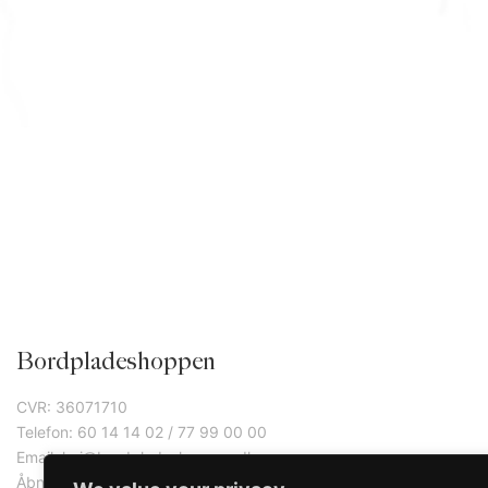
Bordpladeshoppen
CVR: 36071710
Telefon: 60 14 14 02 / 77 99 00 00
Email: hej@bordpladeshoppen.dk
Åbningstider: