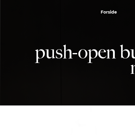
Forside
push-open bu