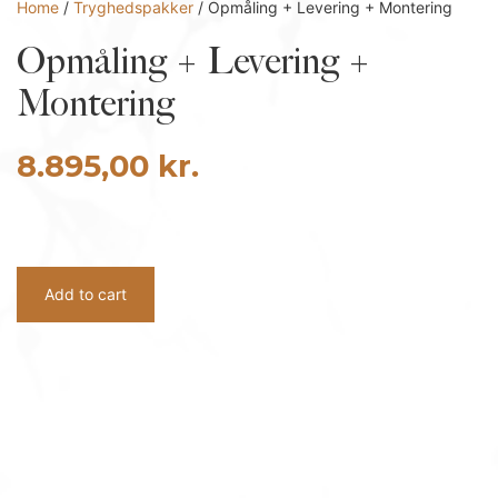
Home
/
Tryghedspakker
/ Opmåling + Levering + Montering
Opmåling + Levering +
Montering
8.895,00
kr.
Opmåling
+
Add to cart
Levering
+
Montering
quantity