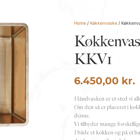
Home
/
Køkkenvaske
/ Køkkenva
Køkkenvas
KKV1
6.450,00
kr.
Håndvasken er et sted vi alle
Om den så er placeret i køkke
denne.
Vi tilbyder mange forskelli
I både et køkken og på et 