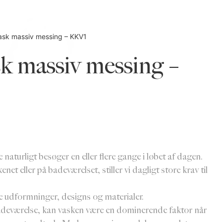
sk massiv messing – KKV1
k massiv messing –
 naturligt besøger en eller flere gange i løbet af dagen.
net eller på badeværelset, stiller vi dagligt store krav til
ge udformninger, designs og materialer.
badeværelse, kan vasken være en dominerende faktor når