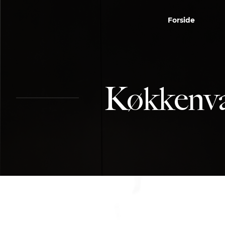
Forside
Køkkenva