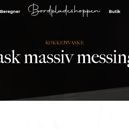
Bordpladeshoppen
Beregner
Butik
KØKKENVASKE
sk massiv messi