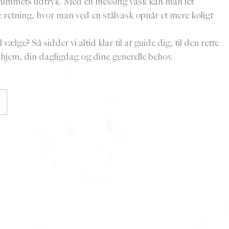
e rummets udtryk. Med en messing vask kan man let
 retning, hvor man ved en stålvask opnår et mere køligt
vælge? Så sidder vi altid klar til at guide dig, til den rette
t hjem, din dagligdag og dine generelle behov.