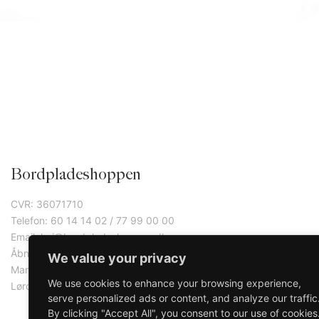
Bordpladeshoppen
CVR: 36071710
Telefon: 60 14 14 02 / 77 99 00 00
Email: hej@bordpladeshoppen.dk
Åbningstider:
We value your privacy
Mandag - Fredag: 09:00 - 17:00
We use cookies to enhance your browsing experience,
Lørdag - Søndag: Lukket
serve personalized ads or content, and analyze our traffic
By clicking "Accept All", you consent to our use of cookies