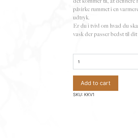
det kommer til, at definer
påvirke rummet i en varmere
udtryk.
Er du i tvivl om hvad du skal 
vask der passer bedst til di
Køkkenvask
massiv
messing
–
Add to cart
KKV1
quantity
SKU:
KKV1