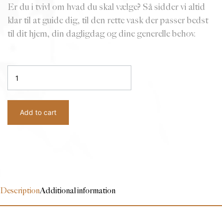
Er du i tvivl om hvad du skal vælge? Så sidder vi altid
klar til at guide dig, til den rette vask der passer bedst
til dit hjem, din dagligdag og dine generelle behov.
Køkkenvask
stål
–
KKV120
Add to cart
quantity
Description
Additional information