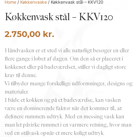
Home
/
Køkkenvaske
/ Køkkenvask stål – KKV120
Køkkenvask stål – KKV120
2.750,00
kr.
Håndvasken er et sted vi alle naturligt besøger en eller
flere gange i løbet af dagen. Om den så er placeret i
køkkenet eller på badeværelset, stiller vi dagligt store
krav til denne.
Vi tilbyder mange forskellige udformninger, designs og
materialer.
I både et køkken og på et badeværelse, kan vasken
være en dominerende faktor når det kommer til, at
definere rummets udtryk. Med en messing vask kan
man let påvirke rummet i en varmere retning, hvor man
ved en stålvask opnår et mere køligt udtryk.