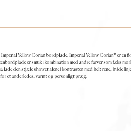
n Imperial Yellow Corian bordplade. Imperial Yellow Corian® er en fl
kenbordplade er smuk i kombination med andre farver som f.eks mør
 lade den stjæle showet alene i kontrasten med helt rene, hvide linj
 for et anderledes, varmt og personligt præg.