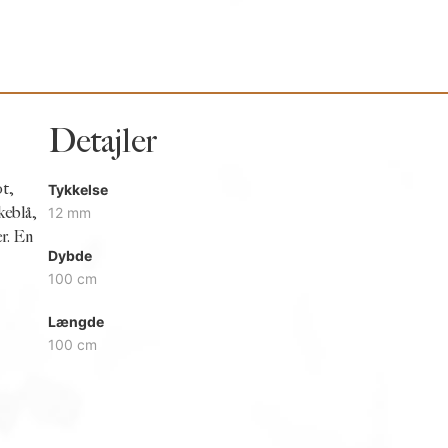
Detajler
ot,
Tykkelse
keblå,
12 mm
er. En
Dybde
100 cm
Længde
100 cm