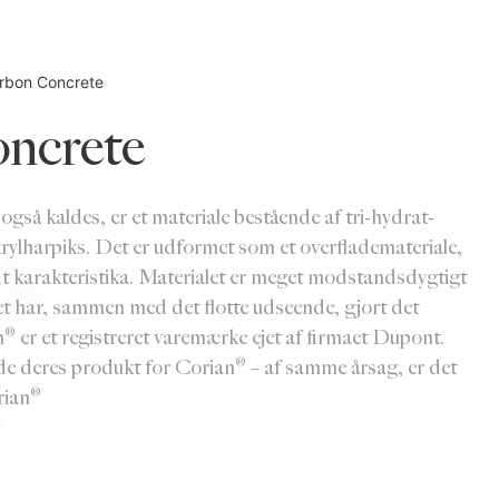
rbon Concrete
ncrete
å kaldes, er et materiale bestående af tri-hydrat-
rylharpiks. Det er udformet som et overflademateriale,
ldt karakteristika. Materialet er meget modstandsdygtigt
et har, sammen med det flotte udseende, gjort det
® er et registreret varemærke ejet af firmaet Dupont.
de deres produkt for Corian® – af samme årsag, er det
rian®