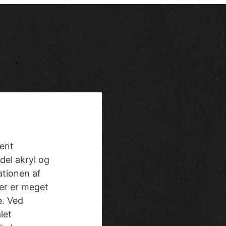
ent
del akryl og
ationen af
der er meget
e. Ved
let