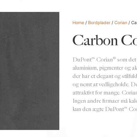
Home
/
Bordplader
/
Corian
/ Ca
Carbon Co
DuPont™ Corian® som det ogs
aluminium, pigmenter og ak
der har et elegant og stilfu
og nemt at vedligeholde. D
attraktivt for mange. Corian
Ingen andre firmaer må kal
kun den ægte DuPont™ Co