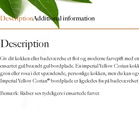
Description
Additional information
Description
Giv dit køkken eller badeværelse et flot og moderne farvepift med e
ensartet gul/brændt gul bordplade. En imperial Yellow Corian køk
grøn eller rosa i det spændende, personlige køkken, men du kan også
Imperial Yellow Corian® bordplade er ligeledes fin på badeværelset
Bemærk: Ridser ses tydeligere i ensartede farver.