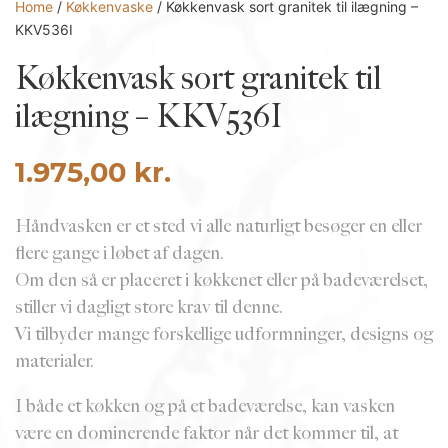
Home
/
Køkkenvaske
/ Køkkenvask sort granitek til ilægning –
KKV536I
Køkkenvask sort granitek til
ilægning – KKV536I
1.975,00
kr.
Håndvasken er et sted vi alle naturligt besøger en eller
flere gange i løbet af dagen.
Om den så er placeret i køkkenet eller på badeværelset,
stiller vi dagligt store krav til denne.
Vi tilbyder mange forskellige udformninger, designs og
materialer.
I både et køkken og på et badeværelse, kan vasken
være en dominerende faktor når det kommer til, at