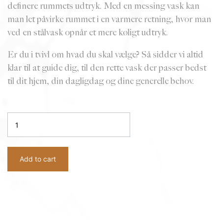
definere rummets udtryk. Med en messing vask kan
man let påvirke rummet i en varmere retning, hvor man
ved en stålvask opnår et mere køligt udtryk.
Er du i tvivl om hvad du skal vælge? Så sidder vi altid
klar til at guide dig, til den rette vask der passer bedst
til dit hjem, din dagligdag og dine generelle behov.
Køkkenvask
sort
granitek
til
Add to cart
ilægning
–
KKV536I
quantity