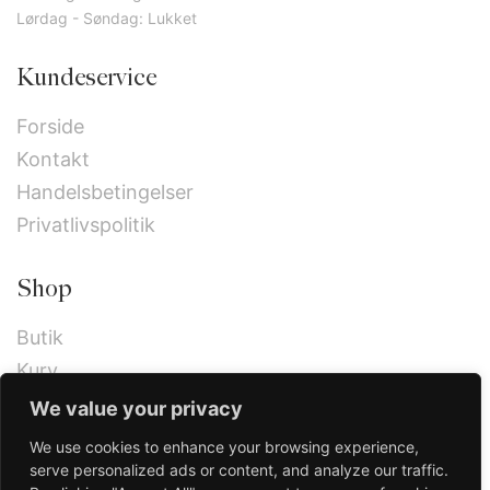
Lørdag - Søndag: Lukket
Kundeservice
Forside
Kontakt
Handelsbetingelser
Privatlivspolitik
Shop
Butik
Kurv
Kassen
We value your privacy
We use cookies to enhance your browsing experience,
serve personalized ads or content, and analyze our traffic.