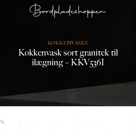
Bordpladeshoppen
KØKKENVASKE
Køkkenvask sort granitek til
ilægning – KKV536I
🔍