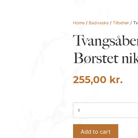
Home
/
Badvaske
/
Tilbehør
/ Tv
Tvangsåbe
Børstet ni
255,00
kr.
Tvangsåben
bundventil
9cm
–
Add to cart
Børstet