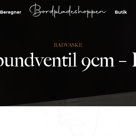
Bordpladeshoppen
Beregner
Butik
BADVASKE
undventil 9cm – B