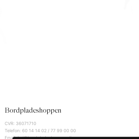
Bordpladeshoppen
CVR: 36071710
Telefon: 60 14 14 02 / 77 99 00 00
Email: hej@bordpladeshoppen.dk