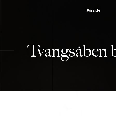
Forside
Tvangsåben b