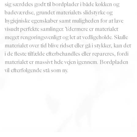
sig særdeles godt til bordplader i både køkken og
badeværelse, grundet materialets slidstyrke og
hygiejniske egenskaber samt muligheden for at lave
visuelt perfekte samlinger. Ydermere er materialet
meget rengøringsvenligt og let at vedligeholde. Skulle
materialet over tid blive ridset eller gå i stykker, kan det
i de fleste tilfælde efterbehandles eller repareres, fordi
materialet er massivt hele vejen igennem. Bordpladen
vil efterfølgende stå som ny.