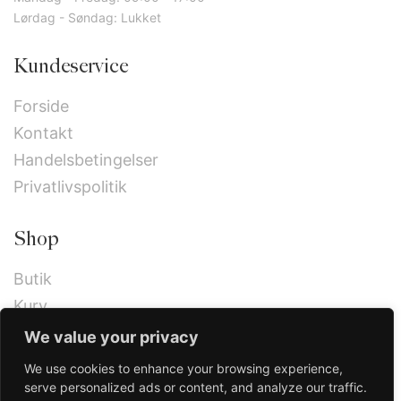
Lørdag - Søndag: Lukket
Kundeservice
Forside
Kontakt
Handelsbetingelser
Privatlivspolitik
Shop
Butik
Kurv
Kassen
We value your privacy
We use cookies to enhance your browsing experience,
serve personalized ads or content, and analyze our traffic.